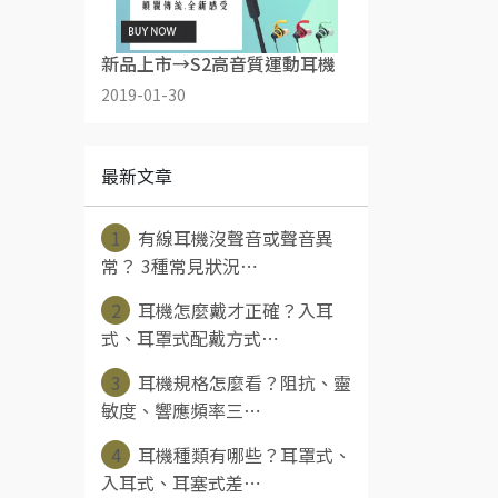
新品上市→S2高音質運動耳機
2019-01-30
最新文章
1
有線耳機沒聲音或聲音異
常？ 3種常見狀況⋯
2
耳機怎麼戴才正確？入耳
式、耳罩式配戴方式⋯
3
耳機規格怎麼看？阻抗、靈
敏度、響應頻率三⋯
4
耳機種類有哪些？耳罩式、
入耳式、耳塞式差⋯