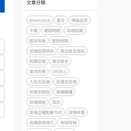
文章分類
Bluetooth
藍牙
傳輸品質
干擾
連線問題
耳機知識
藍牙耳機
配對問題
耳機故障排除
電池安全測試
防爆認證
電池安全
電池防爆
UN38.3
入耳式耳機
耳罩式耳機
耳機怎麼挑
耳機選購
耳機規格
阻抗
耳機正確配戴方式
耳機保養
耳機使用技巧
有線耳機