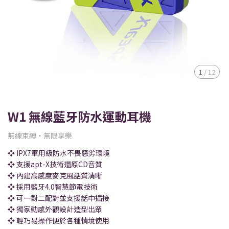
1
/
12
W1 無線藍牙防水運動耳機
無線束縛‧無限享樂
❖ IPX7軍用級防水不畏惡劣環境
❖ 支援apt-X技術還原CD音質
❖ 內建高感度麥克風話質清晰
❖ 採用藍牙4.0智慧節電技術
❖ 可一對二配對並支援話中插接
❖ 獨家動感外觀設計造型出眾
❖ 輕巧易操作便於各種情境使用