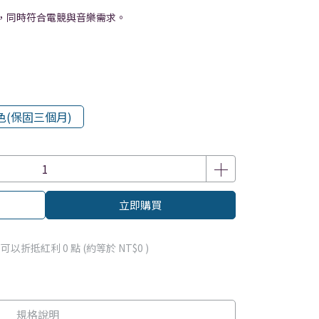
材，同時符合電競與音樂需求。
色(保固三個月)
立即購買
 」可以折抵紅利
0
點 (約等於
NT$0
)
規格說明