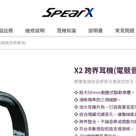
固註冊
維修說明
耳機知識
說明書
常見問題
機(電競音樂專用)
X2 跨界耳機(電競
顛覆電競與音樂無法兼具的想法
❖ 超大50mm動圈式驅動單體。
❖ 清晰精準的三頻細節。
❖ 加大耳機外殼，打造寬廣音室
❖ 結合隱藏式調音孔，讓聲線能
❖ 跨界整合，不論音樂或遊戲均
❖ 符合多數頭型的高支撐頭條。