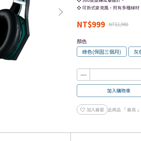
❖ 360度旋轉耳罩設計。
❖ 可拆式麥克風，附有多種線
NT$999
NT$2,980
顏色
綠色(保固三個月)
灰
加入購物車
加入最愛
此商品 「 最高