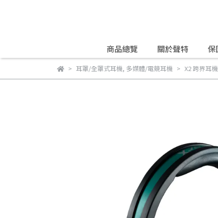
商品總覽
關於聲特
保
耳罩/全罩式耳機
,
多媒體/電競耳機
X2 跨界耳